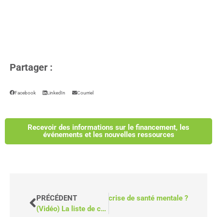
Partager :
Facebook
LinkedIn
Courriel
Recevoir des informations sur le financement, les
événements et les nouvelles ressources
lle les personnes en situation de crise de santé mentale ?
PRÉCÉDENT
(Vidéo) La liste de contrôle ultime pour comparer les devis de fourgons pour fauteuils roulants