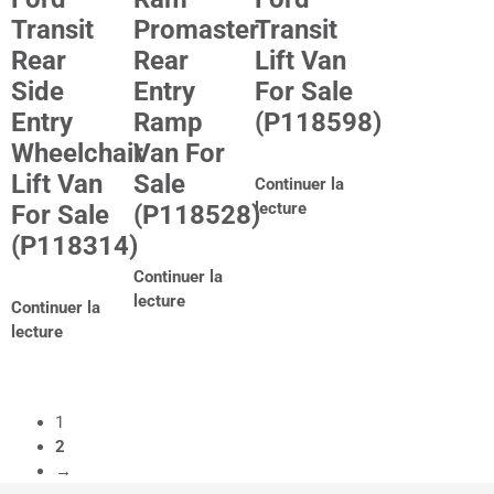
Promaster
Transit
Transit
Rear
Lift Van
Rear
Entry
For Sale
Side
Ramp
(P118598)
Entry
Van For
Wheelchair
Sale
Lift Van
Continuer la
lecture
(P118528)
For Sale
(P118314)
Continuer la
lecture
Continuer la
lecture
1
2
→