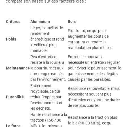
comparaison basée sur des facteurs clés :
Critères
Aluminium
Bois
Léger, il améliore le
Plus lourd, ce qui peut
rendement
augmenter les coûts de
Poids
énergétique et rend
carburant et rendre la
le véhicule plus
manipulation plus difficile.
maniable.
Peu d'entretien -
Entretien important -
résiste à la rouille, à
nécessite un entretien régulier
Maintenance
la pourriture et aux
pour éviter le pourrissement, le
dommages causés
gauchissement et les dégâts
par l'environnement.
causés par les parasites.
Entièrement
Ressource renouvelable, mais
recyclable, ce qui
nécessitant souvent plus
Durabilité
réduit l'impact sur
d'entretien et ayant une durée
l'environnement et
de vie plus courte.
les déchets.
Haute résistance à la
Résistance à la traction plus
traction (150-400
faible (40-80 MPa), ce qui
La force
MPa), fournissant