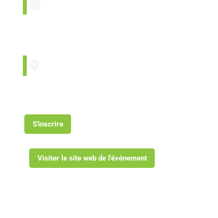
avril 15, 2025
avril 16, 2025
Winnipeg, MB
S'inscrire
Visiter le site web de l'événement