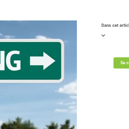
Dans cet articl
Se c