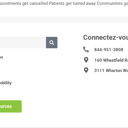
 Appointments get cancelled Patients get turned away Communities g
Connectez-vo
844-951-3808
es
160 Wheatfield 
3111 Wharton Wa
bility