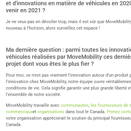
et d'innovations en matière de véhicules en 2020.
venir en 2021 ?
Je ne veux pas en dévoiler trop, mais il est sûr que MoveMobili
nouveau à l'horizon, alors surveillez cet espace !
Ma dernière question : parmi toutes les innovat
véhicules réalisées par MoveMobility ces dernièr
projet dont vous êtes le plus fier ?
Pour moi, ce n'est pas vraiment l'innovation autour d'un produit p
l'innovation chez MoveMobility, notre équipe ouvre véritablement
conditions de vie. Cela signifie garantir une plus grande liberté 
l'ensemble de notre société.
MoveMobility travaille avec
communautés
,
les fournisseurs de 
commerciaux
et
organisations
dans tout le Canada.
Prenez cont
votre organisation apprécierait le soutien du principal fourniss
Canada.