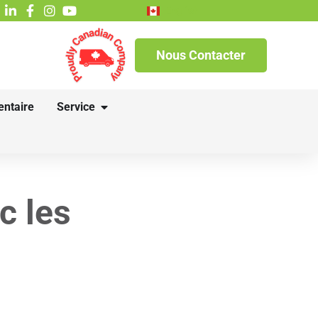
English
Nous Contacter
entaire
Service
c les