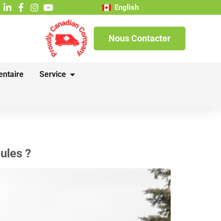
English
Nous Contacter
entaire
Service
ules ?