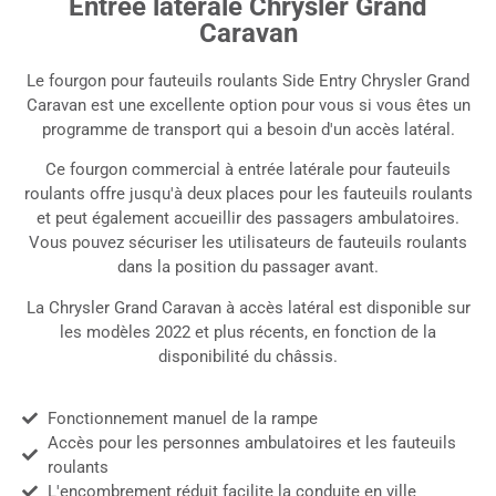
Entrée latérale Chrysler Grand
questionnaire
Caravan
En fonction de vos réponses, voici les véhicules qui
Le fourgon pour fauteuils roulants Side Entry Chrysler Grand
correspondent le mieux à vos besoins...
Caravan est une excellente option pour vous si vous êtes un
programme de transport qui a besoin d'un accès latéral.
Ce fourgon commercial à entrée latérale pour fauteuils
roulants offre jusqu'à deux places pour les fauteuils roulants
et peut également accueillir des passagers ambulatoires.
Vous pouvez sécuriser les utilisateurs de fauteuils roulants
dans la position du passager avant.
La Chrysler Grand Caravan à accès latéral est disponible sur
les modèles 2022 et plus récents, en fonction de la
disponibilité du châssis.
Fonctionnement manuel de la rampe
Accès pour les personnes ambulatoires et les fauteuils
roulants
L'encombrement réduit facilite la conduite en ville